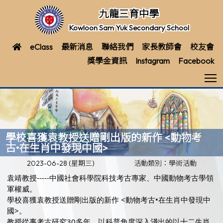
九龍三育中學
Kowloon Sam Yuk Secondary School
eClass
最新消息
聯絡我們
家長教師會
校友會
獎學金資訊
Instagram
Facebook
T
學校喜獲袁教授送贈剛出版的新作 <動物考
古•在生肖中發現中國>
2023-06-28 (星期三)
活動類別：學術活動
袁靖教授-----中國社會科學院科技考古專家、中國動物考古學領
軍權威。
學校喜獲袁教授送贈剛出版的新作 <動物考古•在生肖中發現中
國>。
教授從事考古研究30多年，以科普角度深入淺出的以十二生肖