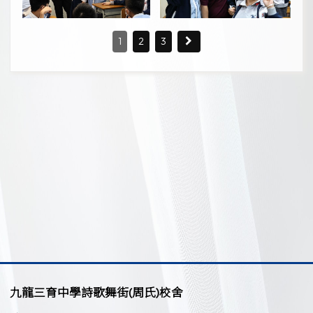
1
2
3
九龍三育中學詩歌舞街(周氏)校舍