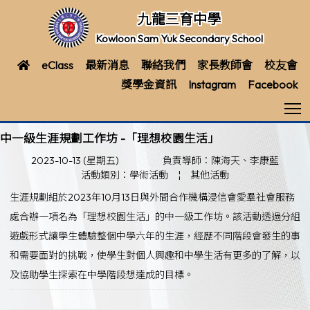
九龍三育中學
Kowloon Sam Yuk Secondary School
eClass
最新消息
聯絡我們
家長教師會
校友會
獎學金資訊
Instagram
Facebook
T
中一級生涯規劃工作坊 -「理想校園生活」
2023-10-13 (星期五)
負責導師：陳海天、李康藍
活動類別：學術活動
¦
其他活動
生涯規劃組於2023年10月13日與外間合作機構浸信會愛羣社會服務
處合辦一項名為「理想校園生活」的中一級工作坊。該活動透過分組
遊戲形式讓學生體驗整個中學六年的生涯，經歷不同階段會發生的事
和需要面對的挑戰，使學生對個人興趣和中學生活有更多的了解，以
及協助學生探索在中學階段想達成的目標。