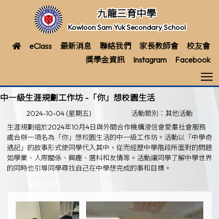
九龍三育中學
Kowloon Sam Yuk Secondary School
eClass
最新消息
聯絡我們
家長教師會
校友會
獎學金資訊
Instagram
Facebook
T
中一級生涯規劃工作坊 -「你」想校園生活
2024-10-04 (星期五)
活動類別：其他活動
生涯規劃組於2024年10月4日與外間合作機構浸信會愛羣社會服務
處合辦一項名為「你」想校園生活的中一級工作坊。活動以「中學奇
遇記」的故事形式使同學代入其中，從而經歷中學階段所面對的問題
如學業、人際關係、興趣、選科和友情等。活動讓同學了解中學世界
的同時也引導同學尋找自己在中學想完成的事和目標。