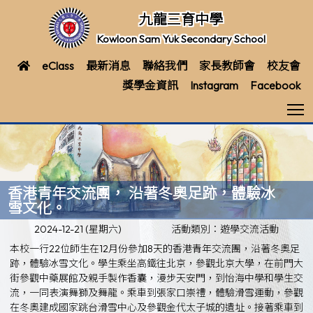
九龍三育中學
Kowloon Sam Yuk Secondary School
eClass
最新消息
聯絡我們
家長教師會
校友會
獎學金資訊
Instagram
Facebook
T
香港青年交流團， 沿著冬奧足跡，體驗冰
雪文化。
2024-12-21 (星期六)
活動類別：遊學交流活動
本校一行22位師生在12月份參加8天的香港青年交流團，沿著冬奧足
跡，體驗冰雪文化。學生乘坐高鐵往北京，參觀北京大學，在前門大
街參觀中藥展館及親手製作香囊，漫步天安門，到怡海中學和學生交
流，一同表演舞獅及舞龍。乘車到張家口崇禮，體驗滑雪運動，參觀
在冬奧建成國家跳台滑雪中心及參觀金代太子城的遺址。接著乘車到