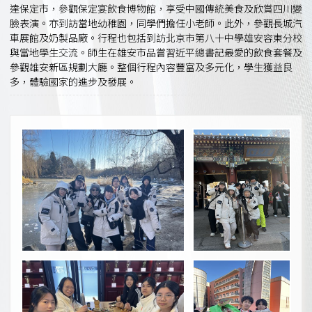
達保定市，參觀保定宴飲食博物館，享受中國傳統美食及欣賞四川變
臉表演。亦到訪當地幼稚園，同學們擔任小老師。此外，參觀長城汽
車展館及奶製品廠。行程也包括到訪北京市第八十中學雄安容東分校
與當地學生交流。師生在雄安市品嘗習近平總書記最愛的飲食套餐及
參觀雄安新區規劃大廳。整個行程內容豐富及多元化，學生獲益良
多，體驗國家的進步及發展。