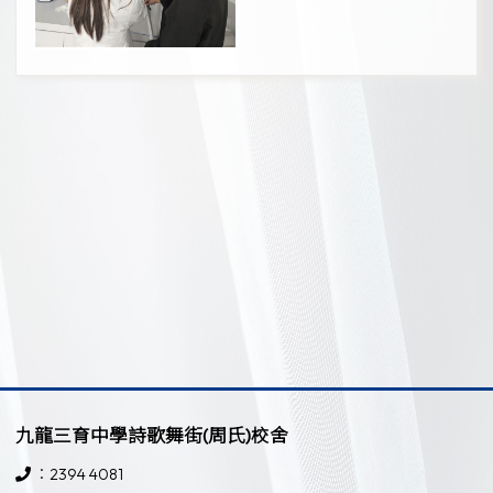
九龍三育中學詩歌舞街(周氏)校舍
：2394 4081