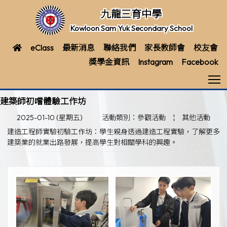
九龍三育中學
Kowloon Sam Yuk Secondary School
eClass
最新消息
聯絡我們
家長教師會
校友會
獎學金資訊
Instagram
Facebook
T
建築師初嚐體驗工作坊
2025-01-10 (星期五)
活動類別：參觀活動
¦
其他活動
建造工程師實驗初驗工作坊：學生親身透過建造工程實驗，了解更多
建築業的就業出路發展，提高學生對相關學科的興趣。