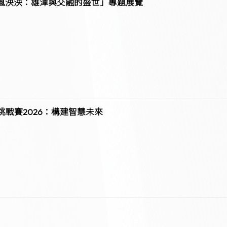
風泱泱：雄渾與交融的盛世」專題展覽
年挑戰賽2026：構建智慧未來