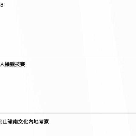
6
無人機競技賽
 佛山嶺南文化內地考察