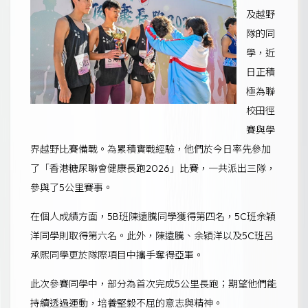
及越野
隊的同
學，近
日正積
極為聯
校田徑
賽與學
界越野比賽備戰。為累積實戰經驗，他們於今日率先參加
了「香港糖尿聯會健康長跑2026」比賽，一共派出三隊，
參與了5公里賽事。
在個人成績方面，5B班陳遠騰同學獲得第四名，5C班余穎
洋同學則取得第六名。此外，陳遠騰、余穎洋以及5C班呂
承熙同學更於隊際項目中攜手奪得亞軍。
此次參賽同學中，部分為首次完成5公里長跑；期望他們能
持續透過運動，培養堅毅不屈的意志與精神。