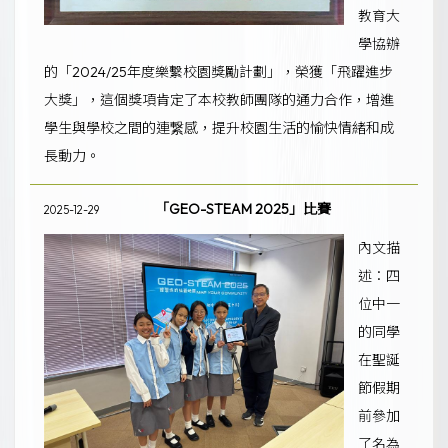
教育大
學協辦
的「2024/25年度樂繫校園獎勵計劃」，榮獲「飛躍進步
大獎」，這個獎項肯定了本校教師團隊的通力合作，增進
學生與學校之間的連繋感，提升校園生活的愉快情緒和成
長動力。
「GEO-STEAM 2025」比賽
2025-12-29
內文描
述：四
位中一
的同學
在聖誕
節假期
前參加
了名為