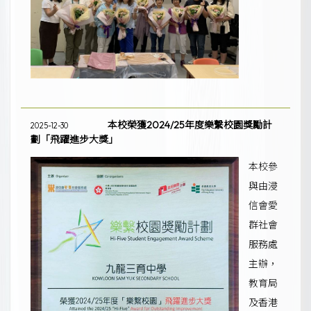
本校榮獲2024/25年度樂繫校園獎勵計
2025-12-30
劃「飛躍進步大獎」
本校參
與由浸
信會愛
群社會
服務處
主辦，
教育局
及香港