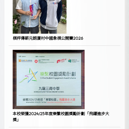
棋枰傳薪元朗廈村中國象棋公開賽2026
本校榮獲2024/25年度樂繫校園獎勵計劃「飛躍進步大
獎」