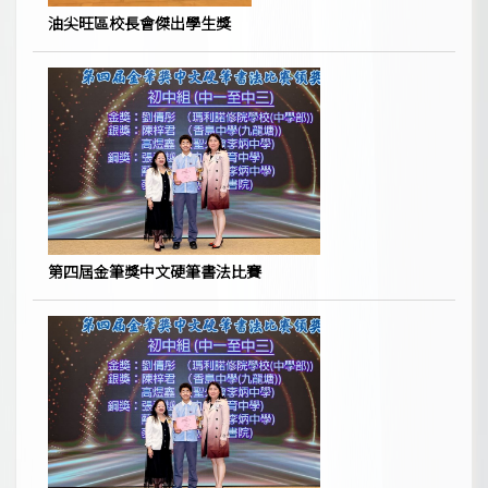
油尖旺區校長會傑出學生獎
第四屆金筆獎中文硬筆書法比賽