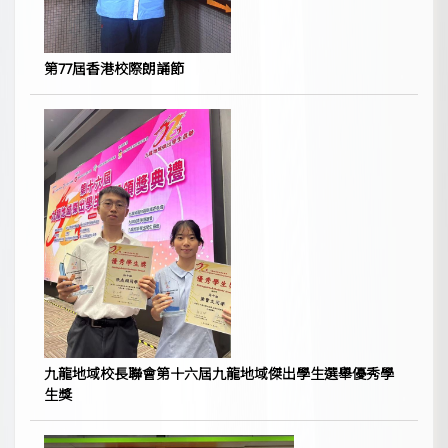
第77屆香港校際朗誦節
九龍地域校長聯會第十六屆九龍地域傑出學生選舉優秀學
生獎