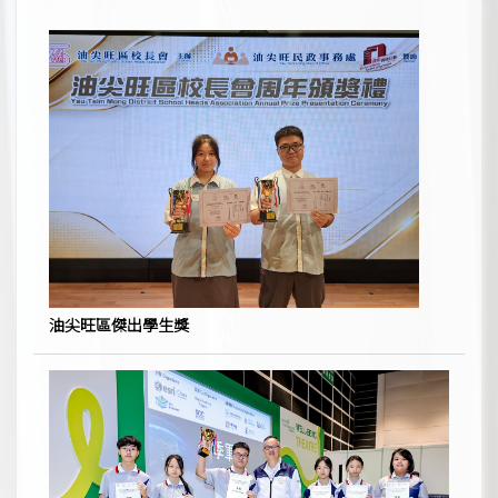
油尖旺區傑出學生獎