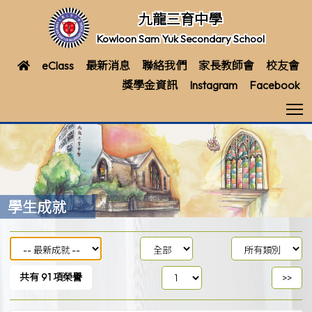
九龍三育中學
Kowloon Sam Yuk Secondary School
eClass
最新消息
聯絡我們
家長教師會
校友會
獎學金資訊
Instagram
Facebook
T
學生成就
共有
91
項榮譽